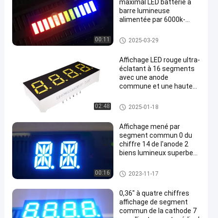
maximal LED batterie à
barre lumineuse
alimentée par 6000k-
6500k température de
couleur
Guide optique de LED
00:11
2025-03-29
Affichage LED rouge ultra-
éclatant à 16 segments
avec une anode
commune et une hauteur
de 3 mm
Affichage à LED de 16 segmen
02:48
2025-01-18
ts
Affichage mené par
segment commun 0 du
chiffre 14 de l'anode 2
biens lumineux superbes
de couleur de .54 pouce
Affichage à LED de 14 segmen
00:16
2023-11-17
ts
0,36" à quatre chiffres
affichage de segment
commun de la cathode 7