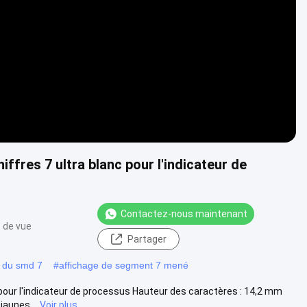
Video
ffres 7 ultra blanc pour l'indicateur de
Contactez-nous maintenant
 de vue
Partager
 du smd 7
#
affichage de segment 7 mené
 pour l'indicateur de processus Hauteur des caractères : 14,2 mm
jaunes...
Voir plus