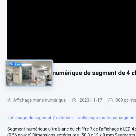
Affichage à LED numérique de segment de 4 chi
processus
Affichage mené numérique
2023-11-17
369 points
#
affichage de segment 7 extérieur
#
affichage mené par segment
Segment numérique ultra blanc du chiffre 7 de l'affichage à LED 4
(0,56 pouce) Dimensions extérieures : 50,3 x 19 x 8 mm Segments 