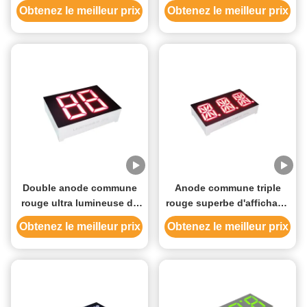
client d'affichage à LED de
de Dot Matrix de la place
Obtenez le meilleur prix
Obtenez le meilleur prix
segment du chiffre 7 pour
8x8 pour l'indicateur de
l'indicateur industriel de la
position d'ascenseur
température
Double anode commune
Anode commune triple
rouge ultra lumineuse de
rouge superbe d'affichage
l'affichage à LED de
à LED de segment du
Obtenez le meilleur prix
Obtenez le meilleur prix
segment du chiffre 7
chiffre 0.54inch 14 pour le
0.79inch pour le chauffe-
tableau de bord
eau