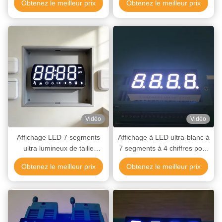
Obtenez le meilleur prix
Obtenez le meilleur prix
consommation d'énergie et à
brillant à 3 chiffres pour la
longue durée de vie
surveillance de la
température
Vidéo
Vidéo
Affichage LED 7 segments
Affichage à LED ultra-blanc à
ultra lumineux de taille
7 segments à 4 chiffres pour
personnalisée avec faible
une surveillance précise des
Obtenez le meilleur prix
Obtenez le meilleur prix
consommation d'énergie
instruments