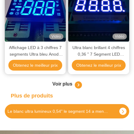
Vidéo
Vidéo
Affichage LED à 3 chiffres 7
Ultra blanc brillant 4 chiffres
segments Ultra bleu Anode
0,36 " 7 Segment LED
commune pour contrôleur de
Affichage de l'anode
Obtenez le meilleur prix
Obtenez le meilleur prix
réfrigérateur
commune pour le tableau de
bord
Voir plus
Plus de produits
Le blanc ultra lumineux 0,54" le segment 14 a mené l'anode commune de double chiffre d'affichage pour le tableau de bord