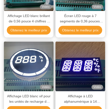
Vidéo
Vidéo
Affichage LED blanc brillant
Écran LED rouge à 7
de 0,56 pouce 4 chiffres 7
segments de 0,36 pouces,
segments pour les
haute luminosité, avec anode
Obtenez le meilleur prix
Obtenez le meilleur prix
instruments de commande
commune pour tableaux de
bord
Vidéo
Vidéo
Affichage LED blanc vif pour
Affichage à LED
les unités de recharge de
alphanumérique à 14
véhicules électriques à faible
segments en blanc ultra