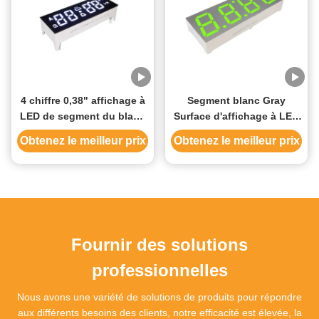
4 chiffre 0,38" affichage à
Segment blanc Gray
LED de segment du blanc
Surface d'affichage à LED
sept pour Oven Control
de segment du chiffre
Obtenez le meilleur prix
Obtenez le meilleur prix
Custom Design
0.56inch 7 du vert jaune 4
Fournir des solutions
professionnelles
Nous avons une variété de solutions de produits pour répondre
aux différents besoins des clients, notre efficacité est élevée, la