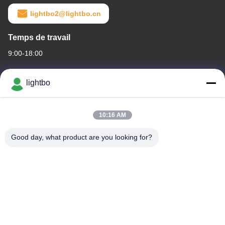
lightbo2@lightbo.cn
Temps de travail
9:00-18:00
Notre adresse
lightbo
Adresse de l'entreprise
Chambre 308,3/F, bâtiment 1, bâtiment de recherche et
10:16 AM
développement BAIWANG, n° 5298, rue Shahe Ouest, rue XILI,
district de NANSHAN, Shenzhen
Good day, what product are you looking for?
Adresse de l'usine
2F, bâtiment 6, parc industriel LIHE, n°1055 rue SONGBAI, XILI,
NANSHAN, SHENZHEN
Télégramme
86-755-83983496