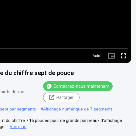
Video
Auto
Picture-
Fullscre
in-
Picture
 du chiffre sept de pouce
Contactez-nous maintenant
oints de vue
Partager
 sept par segments
#
Affichage numérique de 7 segments
nt du chiffre 7 16 pouces pour de grands panneaux d'affichage
e ...
Voir plus