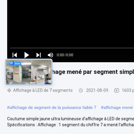
Loaded
:
0%
0:00
/
0:00
Play
Play
Play
Mute
Current
Duration
next
next
100MCD 16 affichage mené par segment simple
Time
Affichage à LED de 7 segments
2021-08-09
1603 p
#
affichage de segment de la puissance faible 7
#
affichage mené
Coutume simple jaune ultra lumineuse d'affichage à LED de segme
Spécifications : Affichage : 1 segment du chiffre 7 a mené l'affichag