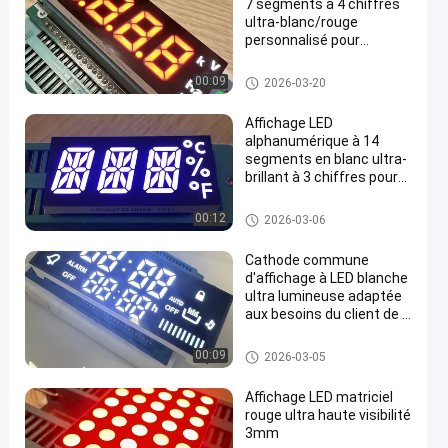
7 segments à 4 chiffres
ultra-blanc/rouge
personnalisé pour
panneaux de compteurs
électriques (anode
Affichage à LED de 7 segment
00:09
2026-03-20
commune)
s
Affichage LED
alphanumérique à 14
segments en blanc ultra-
brillant à 3 chiffres pour
en
la température
Affichage à LED de 7 segment
00:12
2026-03-06
s
Cathode commune
d'affichage à LED blanche
ultra lumineuse adaptée
aux besoins du client de 7
segments pour le
contrôleur de cuisinière à
Affichage à LED de 7 segment
00:09
2026-03-05
gaz
s
Affichage LED matriciel
rouge ultra haute visibilité
3mm