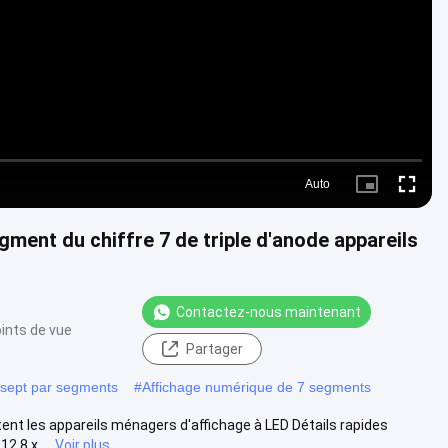
Video
Auto
Picture-
Fullscre
in-
Picture
ment du chiffre 7 de triple d'anode appareils
Contactez-nous maintenant
ints de vue
Partager
 sept par segments
#
Affichage numérique de 7 segments
tent les appareils ménagers d'affichage à LED Détails rapides
2,8 x ...
Voir plus