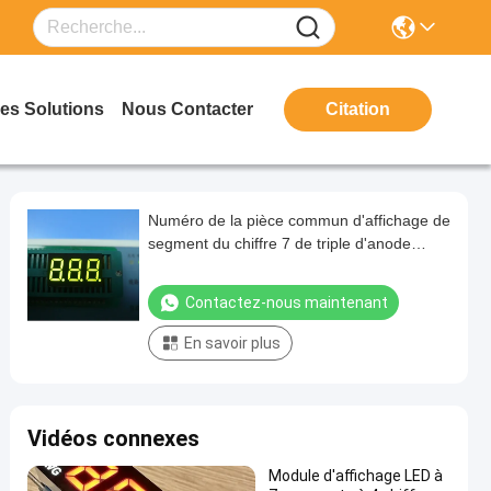
es Solutions
Nous Contacter
Citation
Numéro de la pièce commun d'affichage de
segment du chiffre 7 de triple d'anode
appareils ménagers de 0,39 pouces
Contactez-nous maintenant
En savoir plus
Vidéos connexes
Module d'affichage LED à