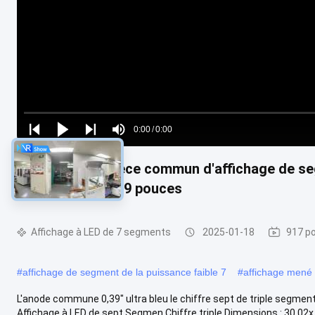
Loaded
:
0%
0:00
/
0:00
Play
Play
Play
Mute
Current
Duration
next
next
Numéro de la pièce commun d'affichage de seg
Time
ménagers de 0,39 pouces
Affichage à LED de 7 segments
2025-01-18
917 po
#
affichage de segment de la puissance faible 7
#
affichage mené
L'anode commune 0,39" ultra bleu le chiffre sept de triple segmen
Affichage à LED de sept Segmen Chiffre triple Dimensions : 30.02x 1