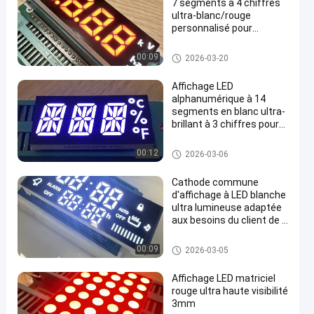
7 segments à 4 chiffres
ultra-blanc/rouge
personnalisé pour
panneaux de compteurs
électriques (anode
Affichage à LED de 7 segment
00:09
2026-03-20
commune)
s
Affichage LED
alphanumérique à 14
segments en blanc ultra-
brillant à 3 chiffres pour
en
la température
Affichage à LED de 7 segment
00:12
2026-03-06
s
Cathode commune
d'affichage à LED blanche
ultra lumineuse adaptée
aux besoins du client de 7
segments pour le
contrôleur de cuisinière à
Affichage à LED de 7 segment
00:09
2026-03-05
gaz
s
Affichage LED matriciel
rouge ultra haute visibilité
3mm