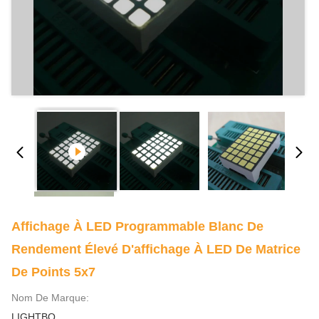
Affichage À LED Programmable Blanc De
Rendement Élevé D'affichage À LED De Matrice
De Points 5x7
Nom De Marque:
LIGHTBO