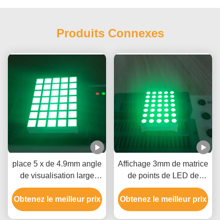
Produits Connexes
place 5 x de 4.9mm angle
Affichage 3mm de matrice
de visualisation large
de points de LED de
d'affichage de matrice de
l'anode 5 x 7 de colonne
Obtenez le meilleur prix
points 7 pour les signes
Obtenez le meilleur prix
de cathode de rangée
mobiles
pour des tables des