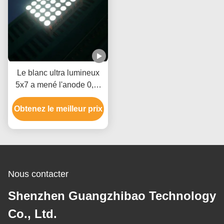
Le blanc ultra lumineux
5x7 a mené l'anode 0,7"
de rangée d'affichage de
Obtenez le meilleur prix
matrice de points
application mobile de
signes
Nous contacter
Shenzhen Guangzhibao Technology
Co., Ltd.