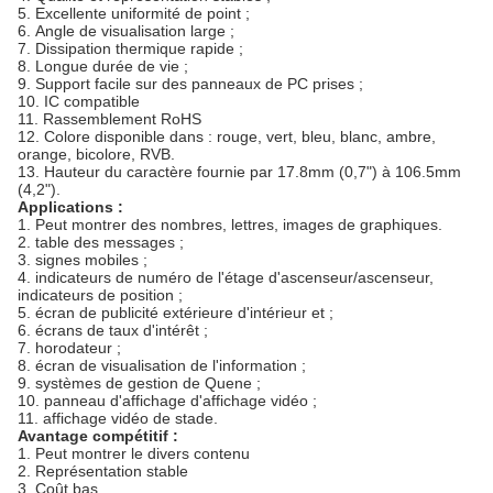
5.
Excellente uniformité de point ;
6.
Angle de visualisation large ;
7.
Dissipation thermique rapide ;
8.
Longue durée de vie ;
9.
Support facile sur des panneaux de PC prises ;
10.
IC compatible
11.
Rassemblement RoHS
12.
Colore disponible dans : rouge, vert, bleu, blanc, ambre,
orange, bicolore, RVB.
13.
Hauteur du caractère fournie par 17.8mm (0,7") à 106.5mm
(4,2").
Applications :
1.
Peut montrer des nombres, lettres, images de graphiques.
2. table des messages ;
3. signes mobiles ;
4. indicateurs de numéro de l'étage d'ascenseur/ascenseur,
indicateurs de position ;
5. écran de publicité extérieure d'intérieur et ;
6. écrans de taux d'intérêt ;
7. horodateur ;
8. écran de visualisation de l'information ;
9. systèmes de gestion de Quene ;
10. panneau d'affichage d'affichage vidéo ;
11. affichage vidéo de stade.
Avantage compétitif :
1.
Peut montrer le divers contenu
2.
Représentation stable
3.
Coût bas