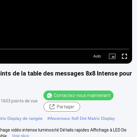
Video
Auto
Picture-
Fullscre
in-
Picture
ints de la table des messages 8x8 Intense pour
Contactez-nous maintenant
1603 points de vue
Partager
rix Display de rangée
#
Ascenseur 8x8 Dot Matrix Display
hage vidéo intense luminosité Détails rapides Affichage à LED De
le ...
Voir plus