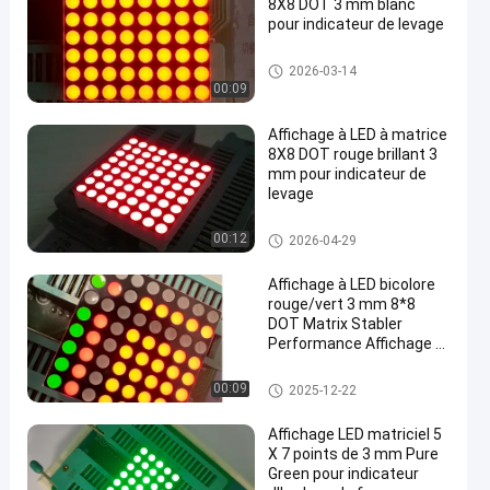
8X8 DOT 3 mm blanc
pour indicateur de levage
Affichage LED à matrice de poi
2026-03-14
nts 8x8
00:09
Affichage à LED à matrice
8X8 DOT rouge brillant 3
mm pour indicateur de
levage
en
Affichage LED à matrice de poi
00:12
2026-04-29
nts 8x8
Affichage à LED bicolore
rouge/vert 3 mm 8*8
DOT Matrix Stabler
Performance Affichage à
LED à anode commune
pour les signes mobiles
Affichage à LED de 7 segment
00:09
2025-12-22
s
Affichage LED matriciel 5
X 7 points de 3 mm Pure
Green pour indicateur