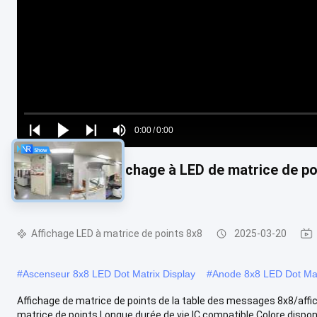
Loaded
:
0%
0:00
/
0:00
Play
Play
Play
Mute
Current
Duration
next
next
Luminosité d'affichage à LED de matrice de po
Time
la vidéo
Affichage LED à matrice de points 8x8
2025-03-20
#
Ascenseur 8x8 LED Dot Matrix Display
#
Anode 8x8 LED Dot Mat
Affichage de matrice de points de la table des messages 8x8/affic
matrice de points Longue durée de vie IC compatible Colore disponib