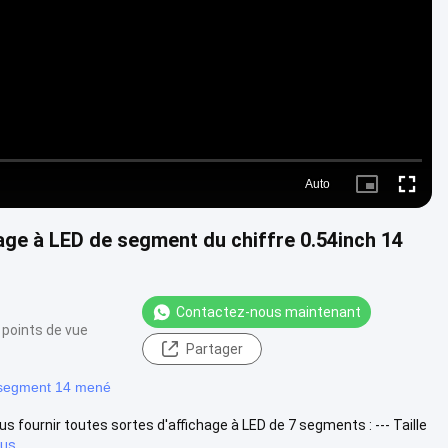
Video
Auto
Picture-
Fullscre
in-
Picture
ge à LED de segment du chiffre 0.54inch 14
Contactez-nous maintenant
 points de vue
Partager
 segment 14 mené
 fournir toutes sortes d'affichage à LED de 7 segments : --- Taille
lus