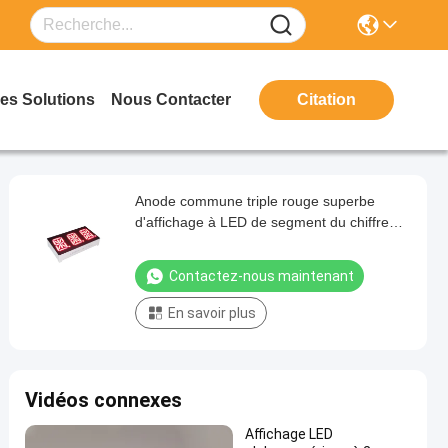
es Solutions
Nous Contacter
Citation
Anode commune triple rouge superbe
d'affichage à LED de segment du chiffre
0.54inch 14 pour le tableau de bord
Contactez-nous maintenant
En savoir plus
Vidéos connexes
Affichage LED