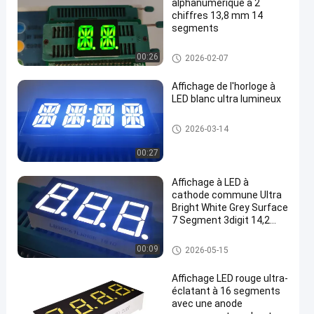
alphanumérique à 2
chiffres 13,8 mm 14
segments
Affichage à LED de 14 segmen
00:26
2026-02-07
ts
Affichage de l'horloge à
LED blanc ultra lumineux
Affichage à LED de 7 segment
2026-03-14
en
s
00:27
Affichage à LED à
cathode commune Ultra
Bright White Grey Surface
7 Segment 3digit 14,2
mm pour le régulateur de
température
Affichage à LED de 7 segment
00:09
2026-05-15
s
Affichage LED rouge ultra-
éclatant à 16 segments
avec une anode