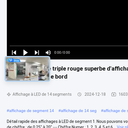
Loaded
:
0%
0:00
/
0:00
Play
Play
Play
Mute
Current
Duration
next
next
Anode commune triple rouge superbe d'afficha
Time
pour le tableau de bord
Affichage à LED de 14 segments
2024-12-18
1603
#
affichage de segment 14
#
affichage de 14 seg
#
affichage de
Détail rapide des affichages à LED de segment 1. Nous pouvons vous
de chiffre : de 0,25" à 20" --- Chiffre Numer : 1, 2, 3, 4, 5 et 6...
Voir p