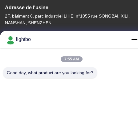
Adresse de l'usine
2F, bâtiment 6, parc industriel LIHE, n°1055 rue SONGBAI, XILI,
NANSHAN, SHENZHEN
Télégramme
lightbo
86-755-83983496
7:55 AM
Good day, what product are you looking for?
La Chine est bonne. Qualité Affichage à LED de 7 segments Le
fournisseur. -2026 Shenzhen Guangzhibao Technology Co., Ltd.
Tout. Les droits sont réservés.
Politique de confidentialité
|
Plan du site