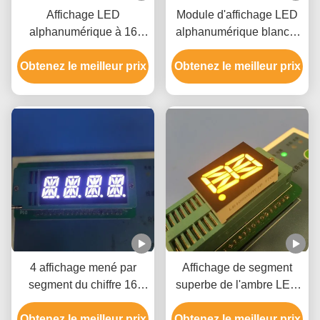
Affichage LED
Module d'affichage LED
alphanumérique à 16
alphanumérique blanc à
segments blanc pour
16 segments
Obtenez le meilleur prix
indicateur d'ascenseur
Obtenez le meilleur prix
4 affichage mené par
Affichage de segment
segment du chiffre 16
superbe de l'ambre LED
cathode commune de
seize 0,8 pouces pour le
Obtenez le meilleur prix
0,39 pouces pour
Obtenez le meilleur prix
contrôle d'automation