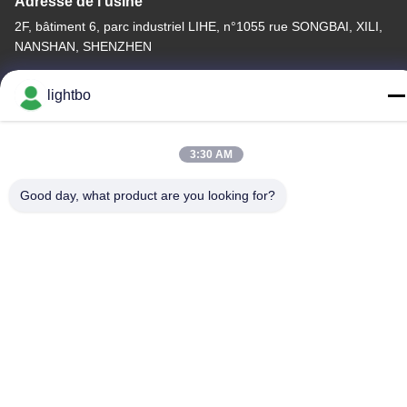
Adresse de l'usine
2F, bâtiment 6, parc industriel LIHE, n°1055 rue SONGBAI, XILI,
NANSHAN, SHENZHEN
Télégramme
lightbo
86-755-83983496
3:30 AM
Good day, what product are you looking for?
La Chine est bonne. Qualité Affichage à LED de 7 segments Le
fournisseur. -2026 Shenzhen Guangzhibao Technology Co., Ltd.
Tout. Les droits sont réservés.
Politique de confidentialité
|
Plan du site