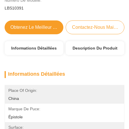
Numéro De Modèle:
LBS10391
Obtenez Le Meilleur Prix
Contactez-Nous Maintenant
Informations Détaillées
Description Du Produit
Informations Détaillées
Place Of Origin:
China
Marque De Puce:
Épistole
Surface: