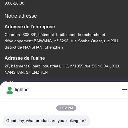
9:00-18:00
Notre adresse
Adresse de l'entreprise
Chambre 308,3/F, bâtiment 1, bâtiment de recherche et
développement BAIWANG, n° 5298, rue Shahe Ouest, rue XILI,
district de NANSHAN, Shenzhen
Adresse de l'usine
2F, bâtiment 6, parc industriel LIHE, n°1055 rue SONGBAI, XILI,
NANSHAN, SHENZHEN
Télégramme
lightbo
86-755-83983496
1:12 PM
Good day, what product are you looking for?
La Chine est bonne. Qualité Affichage à LED de 7 segments Le