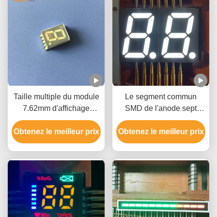
Taille multiple du module
Le segment commun
7.62mm d'affichage
SMD de l'anode sept
menée par Smd de
affichage à LED les
Obtenez le meilleur prix
segment du chiffre sept
Obtenez le meilleur prix
chiffres 80mW 2