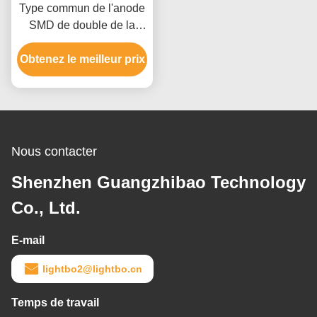
Type commun de l'anode
SMD de double de la
couleur 2 segment du
Obtenez le meilleur prix
chiffre 7 affichage à LED
pour Electromobile
Nous contacter
Shenzhen Guangzhibao Technology
Co., Ltd.
E-mail
lightbo2@lightbo.cn
Temps de travail