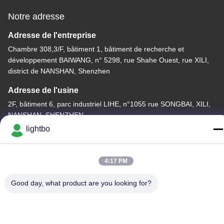
Notre adresse
Adresse de l'entreprise
Chambre 308,3/F, bâtiment 1, bâtiment de recherche et
développement BAIWANG, n° 5298, rue Shahe Ouest, rue XILI,
district de NANSHAN, Shenzhen
Adresse de l'usine
2F, bâtiment 6, parc industriel LIHE, n°1055 rue SONGBAI, XILI,
NANSHAN, SHENZHEN
lightbo
Télégramme
86-755-83983496
4:17 PM
Good day, what product are you looking for?
La Chine est bonne. Qualité Affichage à LED de 7 segments Le
fournisseur. -2026 Shenzhen Guangzhibao Technology Co., Ltd.