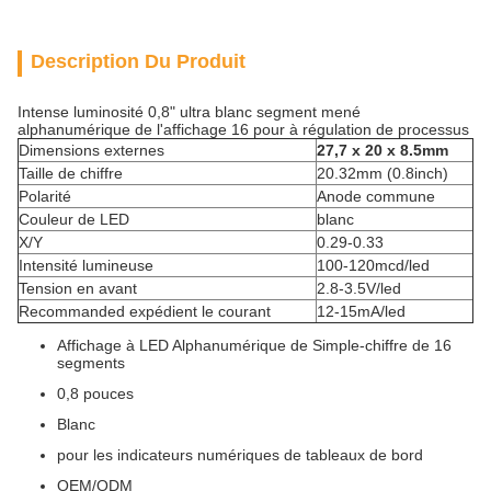
Description Du Produit
Intense luminosité 0,8" ultra blanc segment mené
alphanumérique de l'affichage 16 pour à régulation de processus
Dimensions externes
27,7 x 20 x 8.5mm
Taille de chiffre
20.32mm (0.8inch)
Polarité
Anode commune
Couleur de LED
blanc
X/Y
0.29-0.33
Intensité lumineuse
100-120mcd/led
Tension en avant
2.8-3.5V/led
Recommanded expédient le courant
12-15mA/led
Affichage à LED Alphanumérique de Simple-chiffre de 16
segments
0,8 pouces
Blanc
pour les indicateurs numériques de tableaux de bord
OEM/ODM