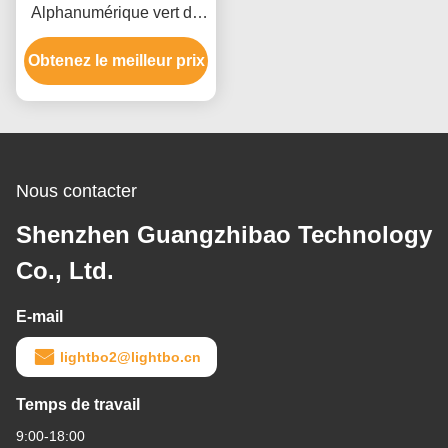
Alphanumérique vert de
segment du Triple-chiffre
Obtenez le meilleur prix
14 pour le tableau de
bord 14.2mm
Nous contacter
Shenzhen Guangzhibao Technology
Co., Ltd.
E-mail
lightbo2@lightbo.cn
Temps de travail
9:00-18:00