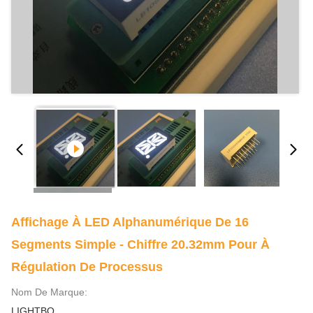
Affichage À LED Alphanumérique De 16
Segments Simple - Chiffre 20.32mm Pour À
Régulation De Processus
Nom De Marque:
LIGHTBO