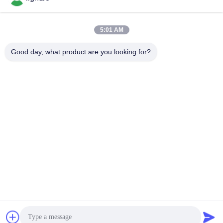
Adresse de l'entreprise
Chambre 308,3/F, bâtiment 1, bâtiment de recherche et
5:01 AM
développement BAIWANG, n° 5298, rue Shahe Ouest, rue XILI,
district de NANSHAN, Shenzhen
Good day, what product are you looking for?
Adresse de l'usine
2F, bâtiment 6, parc industriel LIHE, n°1055 rue SONGBAI, XILI,
NANSHAN, SHENZHEN
Télégramme
86-755-83983496
La Chine est bonne. Qualité Affichage à LED de 7 segments Le
fournisseur. -2026 Shenzhen Guangzhibao Technology Co., Ltd.
Tout. Les droits sont réservés.
Politique de confidentialité
|
Plan du site