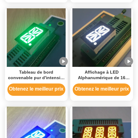
Sim
Tableau de bord
Affichage à LED
convenable pur d'intensité
Alphanumérique de 16
lumineuse d'affichage
segments simple - chiffre
alphanumérique de
20.32mm pour à régulation
Obtenez le meilleur prix
Obtenez le meilleur prix
segment du vert 0,8" 16
de processus
haut