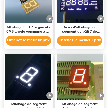
Affichage LED 7 segments
Biens d'affichage de
CMS anode commune à un
segment du bâti 7 de
seul chiffre 0,56" bleu ultra
surface de four avec la
pour appareils ménagers
température de
Obtenez le meilleur prix
Obtenez le meilleur prix
fonctionnement de 120
degrés
Affichage de segment
Affichage de segment