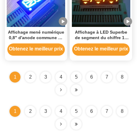
Affichage mené numérique
Affichage à LED Superbe
0,8" d'anode commune de
de segment du chiffre 14
16 segments alpha longue
de l'ambre 3 0,56 pouces
vie d'appareil ménager
pour l'indicateur de Digital
Obtenez le meilleur prix
Obtenez le meilleur prix
1
2
3
4
5
6
7
8
1
2
3
4
5
6
7
8