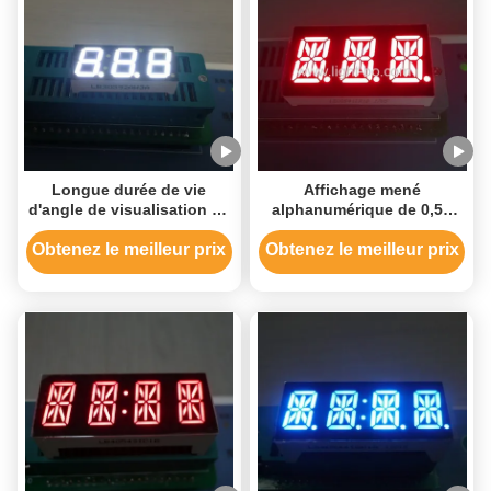
Longue durée de vie
Affichage mené
d'angle de visualisation de
alphanumérique de 0,54
surface du bâti 7 de
pouces de triple de
segment d'affichage à LED
segment ultra rouge du
Obtenez le meilleur prix
Obtenez le meilleur prix
de chiffre grand- de triple
chiffre 14