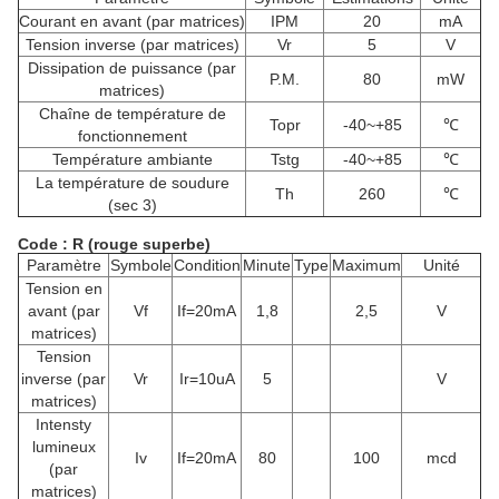
Courant en avant (par matrices)
IPM
20
mA
Tension inverse (par matrices)
Vr
5
V
Dissipation de puissance (par
P.M.
80
mW
matrices)
Chaîne de température de
Topr
-40~+85
℃
fonctionnement
Température ambiante
Tstg
-40~+85
℃
La température de soudure
Th
260
℃
(sec 3)
Code : R (rouge superbe)
Paramètre
Symbole
Condition
Minute
Type
Maximum
Unité
Tension en
avant (par
Vf
If=20mA
1,8
2,5
V
matrices)
Tension
inverse (par
Vr
Ir=10uA
5
V
matrices)
Intensty
lumineux
Iv
If=20mA
80
100
mcd
(par
matrices)