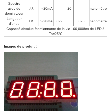
Spectre
avec de
△λ
If=20mA
20
nanomètre
demi-valeur
Longueur
Dλ
If=20mA
622
625
nanomètre
d'onde
Capacité absolue fonctionnante de la vie 100,000hrs de LED à
Ta=25℃
Images de produit :