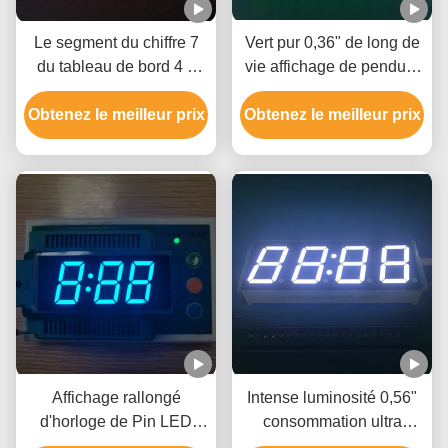
Le segment du chiffre 7
Vert pur 0,36" de long de
du tableau de bord 4 a
vie affichage de pendule
mené la taille 50,3 x 19 x
à lecture digitale chiffre 6
Obtenez le meilleur prix
8mm de l'affichage
Obtenez le meilleur prix
pour le tableau de bord
14.2mm
Affichage rallongé
Intense luminosité 0,56"
d'horloge de Pin LED
consommation ultra
segment 80mW du chiffre
blanche de puissance