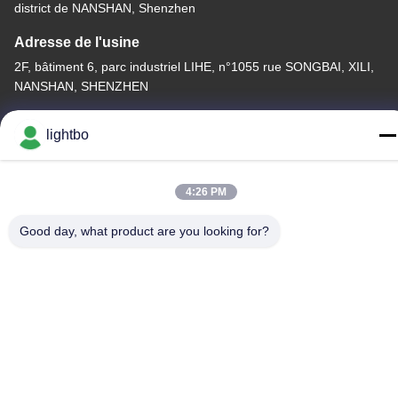
district de NANSHAN, Shenzhen
Adresse de l'usine
2F, bâtiment 6, parc industriel LIHE, n°1055 rue SONGBAI, XILI,
NANSHAN, SHENZHEN
Télégramme
lightbo
86-755-83983496
4:26 PM
Good day, what product are you looking for?
La Chine est bonne. Qualité Affichage à LED de 7 segments Le
fournisseur. -2026 Shenzhen Guangzhibao Technology Co., Ltd.
Tout. Les droits sont réservés.
Politique de confidentialité
|
Plan du site