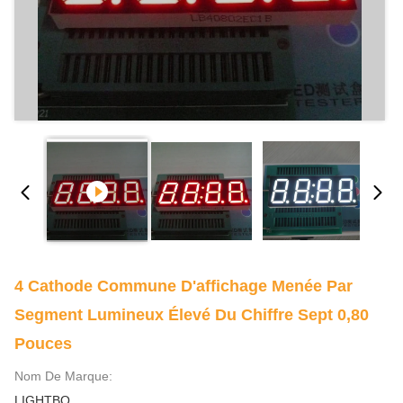
4 Cathode Commune D'affichage Menée Par
Segment Lumineux Élevé Du Chiffre Sept 0,80
Pouces
Nom De Marque:
LIGHTBO