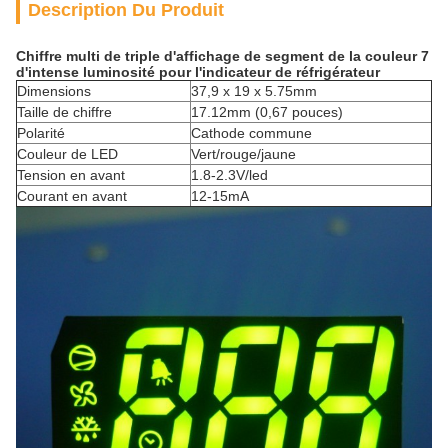
Description Du Produit
Chiffre multi de triple d'affichage de segment de la couleur 7
d'intense luminosité pour l'indicateur de réfrigérateur
Dimensions
37,9 x 19 x 5.75mm
Taille de chiffre
17.12mm (0,67 pouces)
Polarité
Cathode commune
Couleur de LED
Vert/rouge/jaune
Tension en avant
1.8-2.3V/led
Courant en avant
12-15mA