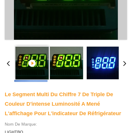
Le Segment Multi Du Chiffre 7 De Triple De
Couleur D'intense Luminosité A Mené
L'affichage Pour L'indicateur De Réfrigérateur
Nom De Marque:
LIGHTBO