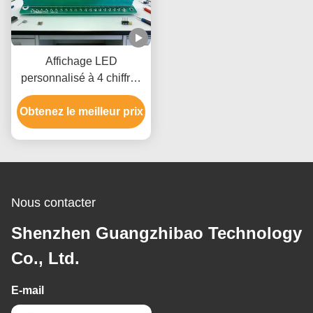
Affichage LED
personnalisé à 4 chiffres
rouge ultra lumineux pour
Obtenez le meilleur prix
les mesures industrielles
et les appareils
numériques
Nous contacter
Shenzhen Guangzhibao Technology
Co., Ltd.
E-mail