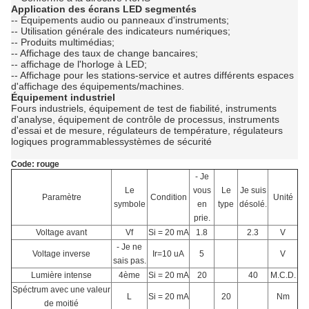
Application des écrans LED segmentés
-- Équipements audio ou panneaux d'instruments;
-- Utilisation générale des indicateurs numériques;
-- Produits multimédias;
-- Affichage des taux de change bancaires;
-- affichage de l'horloge à LED;
-- Affichage pour les stations-service et autres différents espaces
d'affichage des équipements/machines.
Équipement industriel
Fours industriels, équipement de test de fiabilité, instruments
d'analyse, équipement de contrôle de processus, instruments
d'essai et de mesure, régulateurs de température, régulateurs
logiques programmablessystèmes de sécurité
Code: rouge
- Je
Le
vous
Le
Je suis
Paramètre
Condition
Unité
symbole
en
type
désolé.
prie.
Voltage avant
Vf
Si = 20 mA
1.8
2.3
V
- Je ne
Voltage inverse
Ir=10 uA
5
V
sais pas.
Lumière intense
4ème
Si = 20 mA
20
40
M.C.D.
Spéctrum avec une valeur
L
Si = 20 mA
20
Nm
de moitié