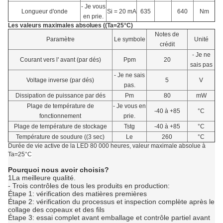
- Je vous
Longueur d'onde
Si = 20 mA
635
640
Nm
en prie.
Les valeurs maximales absolues ((Ta=25°C)
Notes de
Paramètre
Le symbole
Unité
crédit
- Je ne
Courant vers l' avant (par dés)
Ppm
20
sais pas
- Je ne sais
Voltage inverse (par dés)
5
V
pas.
Dissipation de puissance par dés
Pm
80
mW
Plage de température de
- Je vous en
-40 à +85
°C
fonctionnement
prie.
Plage de température de stockage
Tstg
-40 à +85
°C
Température de soudure ((3 sec)
Le
260
°C
Durée de vie active de la LED 80 000 heures, valeur maximale absolue à
Ta=25
°C
Pourquoi nous avoir choisis?
1La meilleure qualité.
- Trois contrôles de tous les produits en production:
Étape 1: vérification des matières premières
Étape 2: vérification du processus et inspection complète après le
collage des copeaux et des fils
Étape 3: essai complet avant emballage et contrôle partiel avant