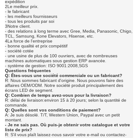
expédition
2Le meilleur prix.
- le fabricant
- les meilleurs fournisseurs
- tous les produits par soi
3Notre client.
- des relations à long terme avec Gree, Media, Panasonic, Chigo,
TCL, Samsung, Kone Elevators, Hisense, etc.
4La force de l'entreprise
- bonne qualité et prix compétitif
- société cotée
- une usine de plus de 100 ouvriers, avec de nombreuses
machines automatiques sous gestion ERP avancée.
- système de gestion: ISO 9001:2008,SGS
Questions fréquentes
Q: Êtes-vous une société commerciale ou un fabricant?
R: Nous sommes fabricant d'origine. Nous pouvons faire des
affaires OEM/ODM. Notre société produit principalement des
écrans LED de segment.
Q: Combien de temps avez-vous pour la livraison?
R: délai de livraison:environ 15 à 20 jours; selon la quantité de
commande.
Q: Quelles sont vos conditions de paiement?
A: Je suis désolé.
T/T, Western Union, Paypal avec un petit
montant.
- Je ne sais pas.
Où puis-je obtenir votre catalogue et votre
liste de prix?
R: S'il vous plaît laissez-nous savoir votre e-mail ou contactez-