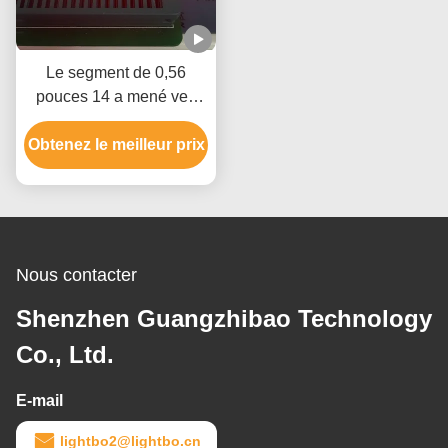
Le segment de 0,56
pouces 14 a mené vert
clair superbe d'anode
Obtenez le meilleur prix
commune d'affichage
pour le tableau de bord
Nous contacter
Shenzhen Guangzhibao Technology
Co., Ltd.
E-mail
lightbo2@lightbo.cn