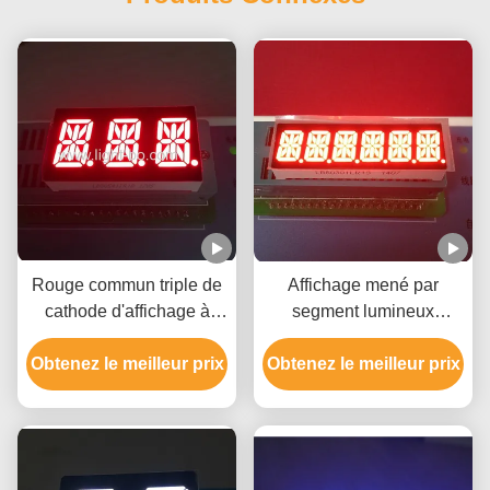
Rouge commun triple de
Affichage mené par
cathode d'affichage à
segment lumineux
LED De segment du
superbe 10mm du chiffre
Obtenez le meilleur prix
chiffre 14 pour le tableau
Obtenez le meilleur prix
14 du rouge 6 pour le
de bord
taximètre