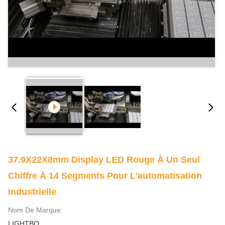
37.9X22X8mm Display LED Rouge À Un Seul
Chiffre À 14 Segments Pour L'automatisation
Industrielle
Nom De Marque:
LIGHTBO