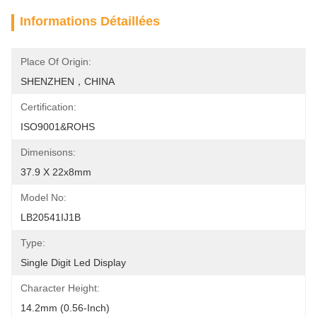
Informations Détaillées
Place Of Origin:
SHENZHEN，CHINA
Certification:
ISO9001&ROHS
Dimenisons:
37.9 X 22x8mm
Model No:
LB20541IJ1B
Type:
Single Digit Led Display
Character Height:
14.2mm (0.56-Inch)