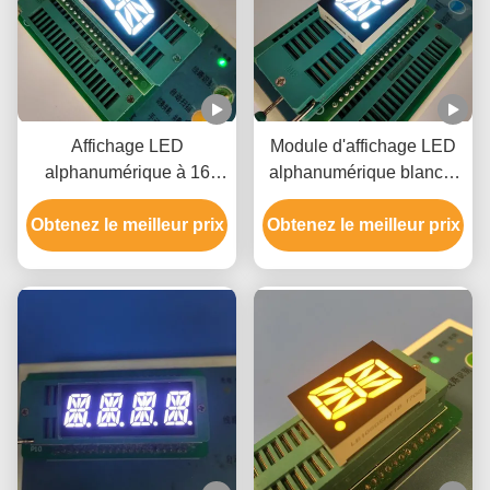
Affichage LED
Module d'affichage LED
alphanumérique à 16
alphanumérique blanc à
segments blanc pour
16 segments
Obtenez le meilleur prix
indicateur d'ascenseur
Obtenez le meilleur prix