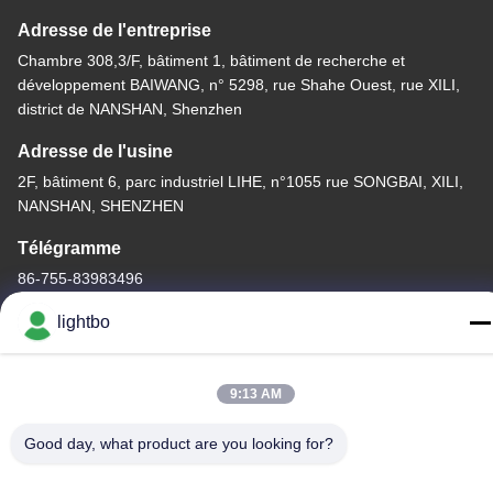
Adresse de l'entreprise
Chambre 308,3/F, bâtiment 1, bâtiment de recherche et
développement BAIWANG, n° 5298, rue Shahe Ouest, rue XILI,
district de NANSHAN, Shenzhen
Adresse de l'usine
2F, bâtiment 6, parc industriel LIHE, n°1055 rue SONGBAI, XILI,
NANSHAN, SHENZHEN
Télégramme
86-755-83983496
lightbo
9:13 AM
La Chine est bonne. Qualité Affichage à LED de 7 segments Le
fournisseur. -2026 Shenzhen Guangzhibao Technology Co., Ltd.
Good day, what product are you looking for?
Tout. Les droits sont réservés.
Politique de confidentialité
|
Plan du site