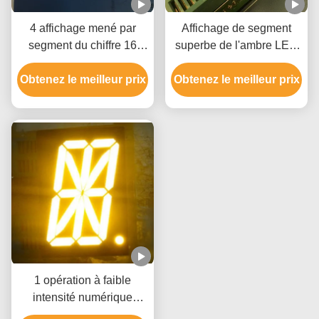
4 affichage mené par
Affichage de segment
segment du chiffre 16
superbe de l'ambre LED
cathode commune de
seize 0,8 pouces pour le
Obtenez le meilleur prix
0,39 pouces pour
Obtenez le meilleur prix
contrôle d'automation
l'indicateur d'humidité de
la température
1 opération à faible
intensité numérique
alphanumérique