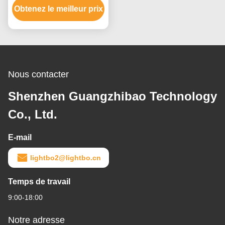
Obtenez le meilleur prix
d'affichage à LED de
segment simple du chiffre
16
Nous contacter
Shenzhen Guangzhibao Technology
Co., Ltd.
E-mail
lightbo2@lightbo.cn
Temps de travail
9:00-18:00
Notre adresse