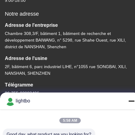
9:00-18:00
Notre adresse
Adresse de l'entreprise
Chambre 308,3/F, bâtiment 1, bâtiment de recherche et
développement BAIWANG, n° 5298, rue Shahe Ouest, rue XILI,
district de NANSHAN, Shenzhen
Adresse de l'usine
2F, bâtiment 6, parc industriel LIHE, n°1055 rue SONGBAI, XILI,
NANSHAN, SHENZHEN
Télégramme
86-755-83983496
lightbo
5:58 AM
La Chine est bonne. Qualité Affichage à LED de 7 segments Le
Good day, what product are you looking for?