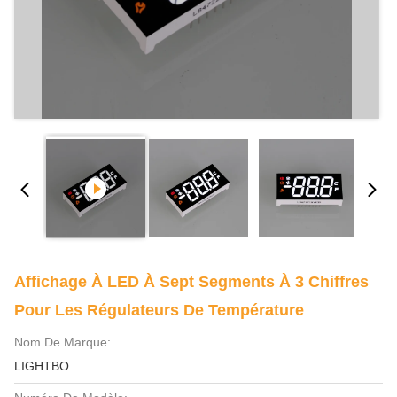
Affichage À LED À Sept Segments À 3 Chiffres
Pour Les Régulateurs De Température
Nom De Marque:
LIGHTBO