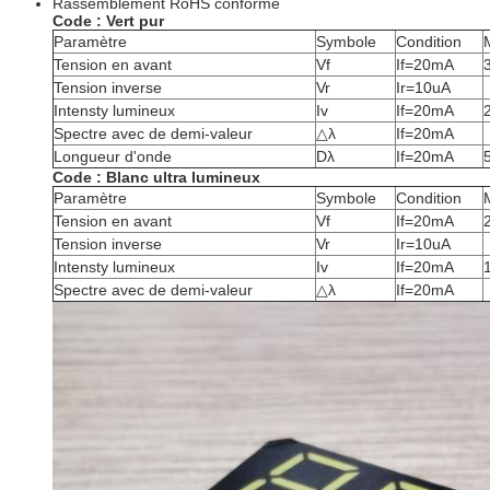
Rassemblement RoHS conforme
Code : Vert pur
Paramètre
Symbole
Condition
Tension en avant
Vf
If=20mA
Tension inverse
Vr
Ir=10uA
Intensty lumineux
Iv
If=20mA
Spectre avec de demi-valeur
△λ
If=20mA
Longueur d'onde
Dλ
If=20mA
Code : Blanc ultra lumineux
Paramètre
Symbole
Condition
Tension en avant
Vf
If=20mA
Tension inverse
Vr
Ir=10uA
Intensty lumineux
Iv
If=20mA
Spectre avec de demi-valeur
△λ
If=20mA