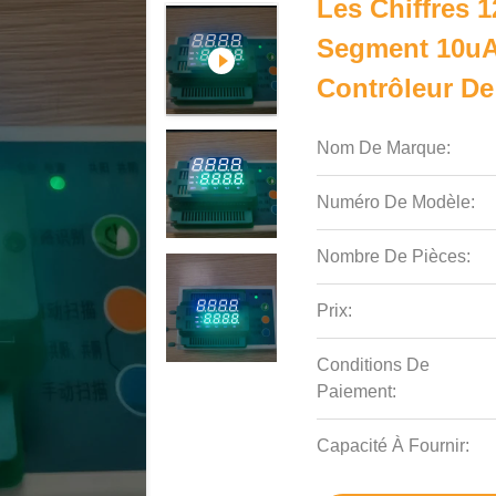
Les Chiffres 
Segment 10uA 
Contrôleur D
Nom De Marque:
Numéro De Modèle:
Nombre De Pièces:
Prix:
Conditions De
Paiement:
Capacité À Fournir: