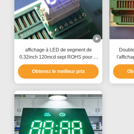
affichage à LED de segment de
Double 
0.32inch 120mcd sept ROHS pour la
l'affich
puissance
taille
Obtenez le meilleur prix
Obt