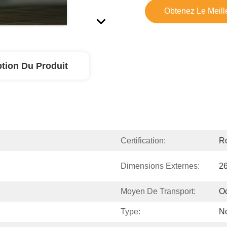
Obtenez Le Meille
ption Du Produit
Certification:
R
Dimensions Externes:
2
Moyen De Transport:
Oc
Type:
N