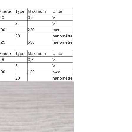
Minute
Type
Maximum
Unité
3,0
3,5
V
5
V
200
220
mcd
20
nanomètre
525
530
nanomètre
Minute
Type
Maximum
Unité
2,8
3,6
V
5
V
100
120
mcd
20
nanomètre