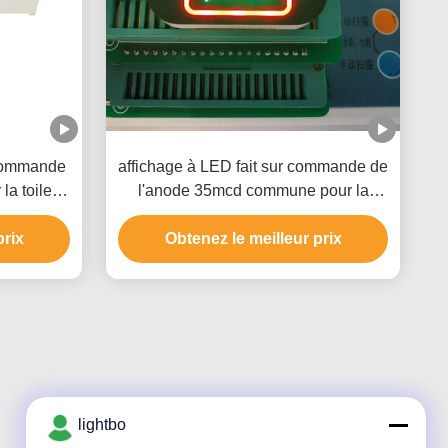
 commande
affichage à LED fait sur commande de
a toilette
l'anode 35mcd commune pour la
cigarette d'E
prix
Obtenez le meilleur prix
lightbo