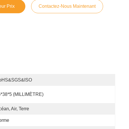
ur Prix
Contactez-Nous Maintenant
oHS&SGS&ISO
6*38*5 (MILLIMÈTRE)
éan, Air, Terre
orme