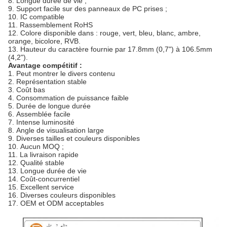
8.
Longue durée de vie ;
9.
Support facile sur des panneaux de PC prises ;
10.
IC compatible
11.
Rassemblement RoHS
12.
Colore disponible dans : rouge, vert, bleu, blanc, ambre,
orange, bicolore, RVB.
13.
Hauteur du caractère fournie par 17.8mm (0,7") à 106.5mm
(4,2").
Avantage compétitif :
1.
Peut montrer le divers contenu
2.
Représentation stable
3.
Coût bas
4.
Consommation de puissance faible
5.
Durée de longue durée
6.
Assemblée facile
7.
Intense luminosité
8.
Angle de visualisation large
9.
Diverses tailles et couleurs disponibles
10.
Aucun MOQ ;
11.
La livraison rapide
12.
Qualité stable
13.
Longue durée de vie
14.
Coût-concurrentiel
15.
Excellent service
16.
Diverses couleurs disponibles
17.
OEM et ODM acceptables