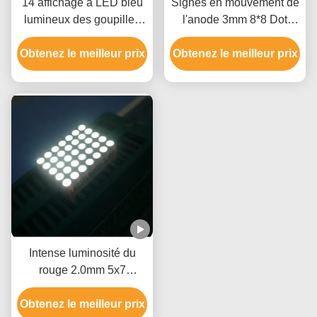
14 affichage à LED bleu
Signes en mouvement de
lumineux des goupilles
l'anode 3mm 8*8 Dot
635nm 100mcd 5x7 Dot
Matrix Led Display For de
Obtenez le meilleur prix
Matrix
Obtenez le meilleur prix
rangée
Intense luminosité du
rouge 2.0mm 5x7
d'affichage ultra lumineux
Obtenez le meilleur prix
de matrice de points