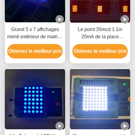
Grand 5 x 7 affichages
Le point 35mcd 1.1in
mené extérieur de matrice
20mA de la place
de points, écran de 1,54
3.39mm a mené le
Obtenez le meilleur prix
pouces LED Matrix pour
Obtenez le meilleur prix
panneau d'affichage
la publicité
matriciel