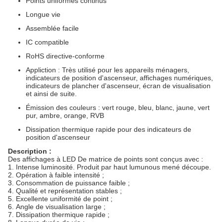
Points uniformes continus
Longue vie
Assemblée facile
IC compatible
RoHS directive-conforme
Appliction :
Très utilisé pour les appareils ménagers,
indicateurs de position d'ascenseur, affichages numériques,
indicateurs de plancher d'ascenseur, écran de visualisation
et ainsi de suite.
Émission des couleurs : vert rouge, bleu, blanc, jaune, vert
pur, ambre, orange
, RVB
Dissipation thermique rapide pour des indicateurs de
position d'ascenseur
Description :
Des affichages à LED De matrice de points sont conçus avec :
1.
Intense luminosité. Produit par haut lumunous mené découpe.
2.
Opération à faible intensité ;
3.
Consommation de puissance faible ;
4.
Qualité et représentation stables ;
5.
Excellente uniformité de point ;
6.
Angle de visualisation large ;
7.
Dissipation thermique rapide ;