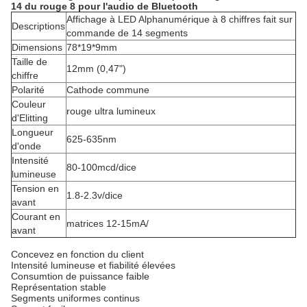
14 du rouge 8 pour l'audio de Bluetooth
Affichage à LED Alphanumérique à 8 chiffres fait sur
Descriptions
commande de 14 segments
Dimensions
78*19*9mm
Taille de
12mm (0,47")
chiffre
Polarité
Cathode commune
Couleur
rouge ultra lumineux
d'Elitting
Longueur
625-635nm
d'onde
Intensité
80-100mcd/dice
lumineuse
Tension en
1.8-2.3v/dice
avant
Courant en
matrices 12-15mA/
avant
Concevez en fonction du client
Intensité lumineuse et fiabilité élevées
Consumtion de puissance faible
Représentation stable
Segments uniformes continus