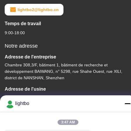
lightbo2@lightbo.cn
Temps de travail
9:00-18:00
Notre adresse
Adresse de l'entreprise
Chambre 308,3/F, bâtiment 1, bâtiment de recherche et
développement BAIWANG, n° 5298, rue Shahe Ouest, rue XILI,
district de NANSHAN, Shenzhen
Adresse de l'usine
2F, bâtiment 6, parc industriel LIHE, n°1055 rue SONGBAI, XILI,
lightbo
NANSHAN, SHENZHEN
Télégramme
3:47 AM
86-755-83983496