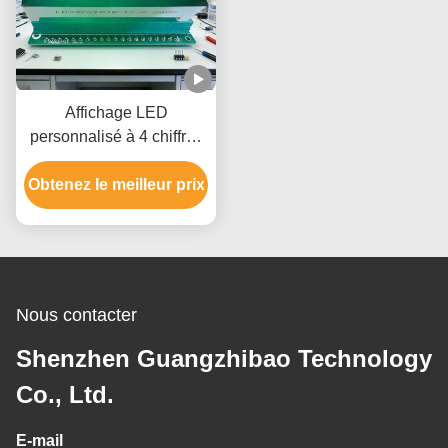
Affichage LED
personnalisé à 4 chiffres
rouge ultra lumineux pour
Obtenez le meilleur prix
les mesures industrielles
et les appareils
numériques
Nous contacter
Shenzhen Guangzhibao Technology
Co., Ltd.
E-mail