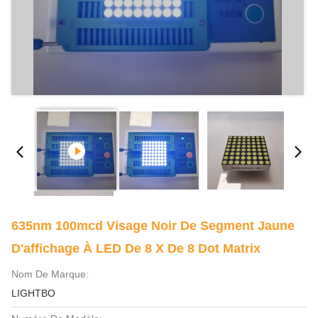
635nm 100mcd Visage Noir De Segment Jaune
D'affichage À LED De 8 X De 8 Dot Matrix
Nom De Marque:
LIGHTBO