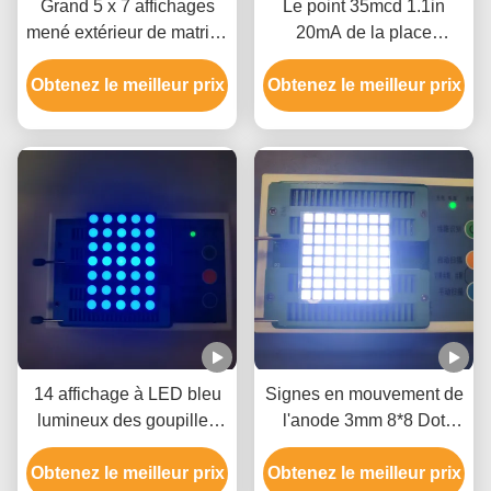
Grand 5 x 7 affichages
Le point 35mcd 1.1in
mené extérieur de matrice
20mA de la place
de points, écran de 1,54
3.39mm a mené le
Obtenez le meilleur prix
pouces LED Matrix pour
Obtenez le meilleur prix
panneau d'affichage
la publicité
matriciel
14 affichage à LED bleu
Signes en mouvement de
lumineux des goupilles
l'anode 3mm 8*8 Dot
635nm 100mcd 5x7 Dot
Matrix Led Display For de
Obtenez le meilleur prix
Matrix
Obtenez le meilleur prix
rangée