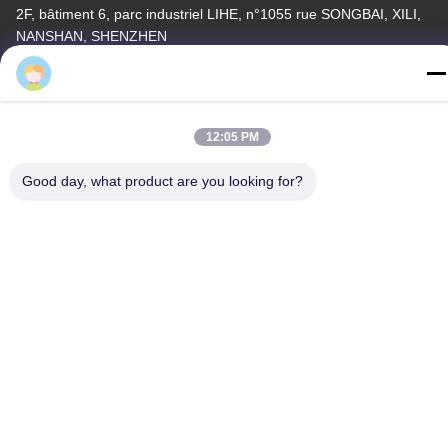
2F, bâtiment 6, parc industriel LIHE, n°1055 rue SONGBAI, XILI,
NANSHAN, SHENZHEN
Télégramme
86-755-83983496
12:05 PM
Good day, what product are you looking for?
La Chine est bonne. Qualité Affichage à LED de 7 segments Le
fournisseur. -2026 Shenzhen Guangzhibao Technology Co., Ltd.
Tout. Les droits sont réservés.
Politique de confidentialité
|
Plan du site